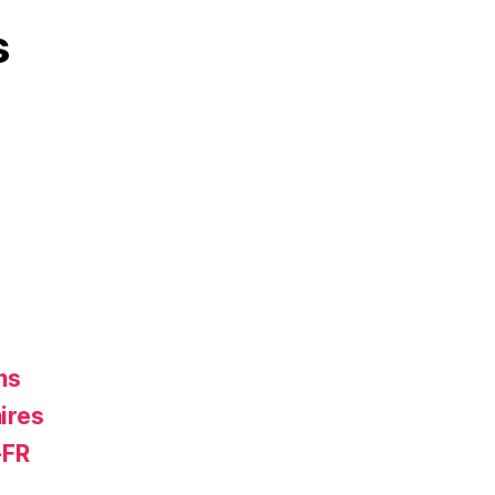
s
ns
ires
-FR