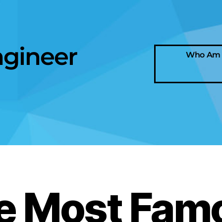
ngineer
Who Am I
e Most Fam