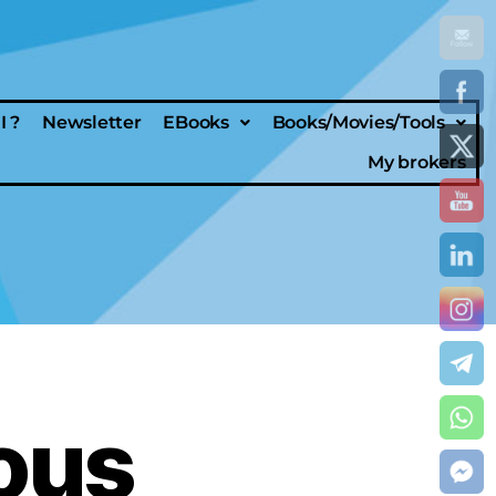
 ?
Newsletter
EBooks
Books/Movies/Tools
My brokers
ous